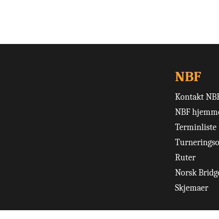
NBF
Kontakt NB
NBF hjemme
Terminliste
Turneringso
Ruter
Norsk Bridge
Skjemaer