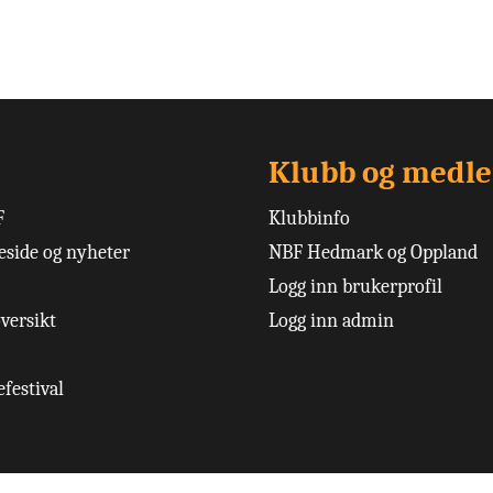
Klubb og medl
F
Klubbinfo
side og nyheter
NBF Hedmark og Oppland
Logg inn brukerprofil
versikt
Logg inn admin
festival