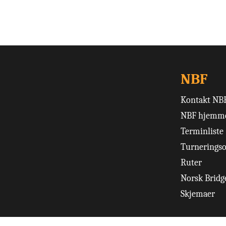
NBF
Kontakt NB
NBF hjemme
Terminliste
Turneringso
Ruter
Norsk Bridge
Skjemaer