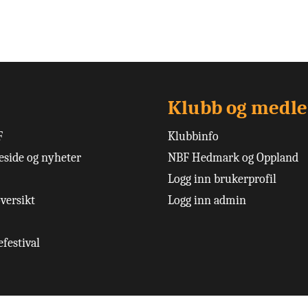
Klubb og medl
F
Klubbinfo
side og nyheter
NBF Hedmark og Oppland
Logg inn brukerprofil
versikt
Logg inn admin
festival