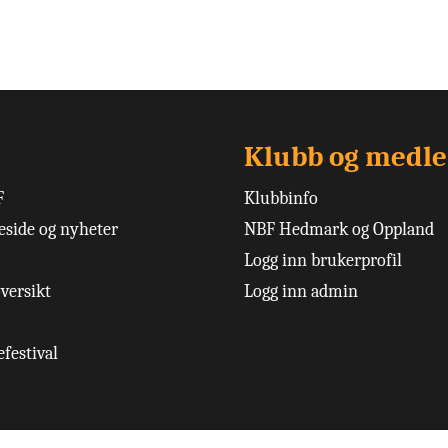
Klubb og medl
F
Klubbinfo
side og nyheter
NBF Hedmark og Oppland
Logg inn brukerprofil
versikt
Logg inn admin
festival