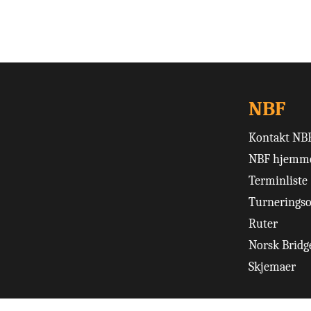
NBF
Kontakt NB
NBF hjemme
Terminliste
Turneringso
Ruter
Norsk Bridge
Skjemaer