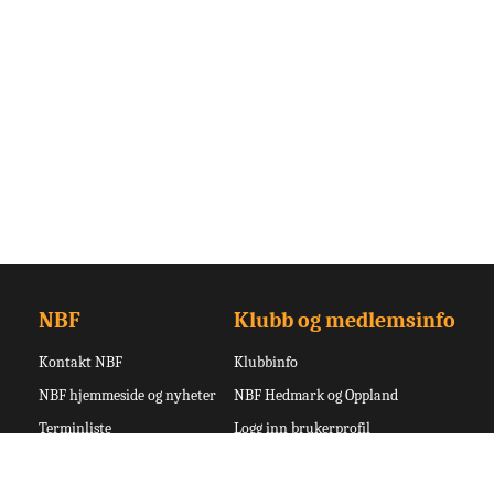
NBF
Klubb og medlemsinfo
Kontakt NBF
Klubbinfo
NBF hjemmeside og nyheter
NBF Hedmark og Oppland
Terminliste
Logg inn brukerprofil
Turneringsoversikt
Logg inn admin