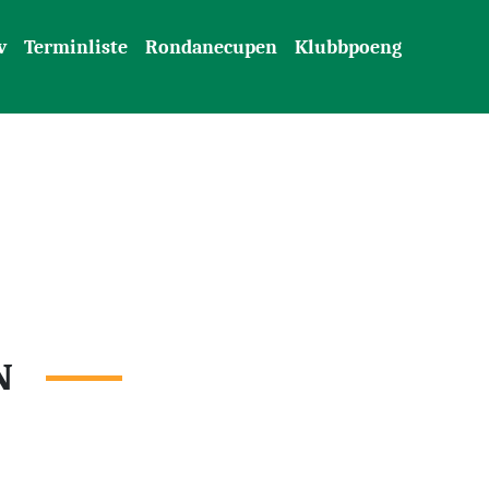
v
Terminliste
Rondanecupen
Klubbpoeng
N